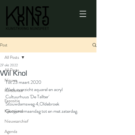
Post
All Posts
27 okt 2022
All Posts
Wil Knol
Nieuws
Tot 23 maart 2020
Werk overzicht aquarel en acryl
Kunstenaar
Cultuurhuus 'De Tallter'
Expositie
Stouwdamsweg 4,Oldebroek
Geopend maandag tot en met zaterdag.
Kijk mij nou
Nieuwsarchief
Agenda