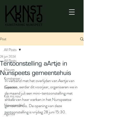
Post
All Posts
26 jun 2024
All Posts
Tentoonstelling aArtje in
Nieuws
Nunspeets gemeentehuis
Kunstenaar
In verband met het overlijden van Aartje van 
Geenen, eerder dit voorjaar, organiseren we in 
Expositie
de maand juli een mini-tentoonstelling met 
Kijk mij nou
enkele van haar werken in het Nunspeetse 
Nieuwsarchief
gemeentehuis. De opening van deze 
tentoonstelling is vrijdag 28 juni 15:30.
Agenda