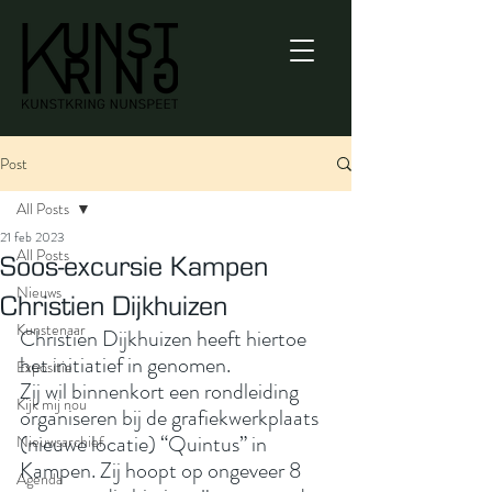
Post
All Posts
21 feb 2023
All Posts
Soos-excursie Kampen
Nieuws
Christien Dijkhuizen
Kunstenaar
Christien Dijkhuizen heeft hiertoe 
het initiatief in genomen.
Expositie
Zij wil binnenkort een rondleiding 
Kijk mij nou
organiseren bij de grafiekwerkplaats 
(nieuwe locatie) “Quintus” in 
Nieuwsarchief
Kampen. Zij hoopt op ongeveer 8 
Agenda