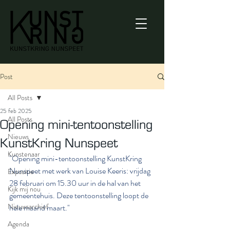
Post
All Posts
25 feb 2025
All Posts
Opening mini-tentoonstelling
Nieuws
KunstKring Nunspeet
Kunstenaar
"Opening mini-tentoonstelling KunstKring 
Nunspeet met werk van Louise Keeris: vrijdag 
Expositie
28 februari om 15.30 uur in de hal van het 
Kijk mij nou
gemeentehuis. Deze tentoonstelling loopt de 
Nieuwsarchief
hele maand maart."
Agenda