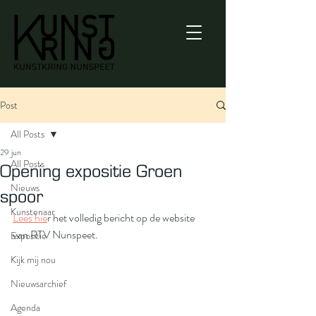
Post
All Posts
29 jun
All Posts
Opening expositie Groen
Nieuws
spoor
Kunstenaar
Lees hie
r het volledig bericht op de website 
van RTV Nunspeet.
Expositie
Kijk mij nou
Nieuwsarchief
Agenda