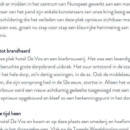
t er midden in het centrum van Nunspeet gewerkt aan een mar
aar van het pand zijn enkele kunstenaars van onze kring bezig e
schildering die het verleden van deze plek opnieuw zichtbaar ma
zien was, groeit nu stap voor stap een kleurrijke herinnering aan 
nis.
 tot brandhaard
e plek hotel De Vos en een bierbrouwerij. Het was een levendig
e beruchte grote dorpsbrand uitbrak. Het vuur ontstond in de sta
 het hele dorp, zo’n dertig woningen, in de as. Ook de middelee
n, die zijn oorsprong had in de 12e eeuw, stortte in. Alleen het o
herbouw werd een nieuw achtkantig gedeelte toegevoegd met een k
pnieuw opgebouwd en bleef zo een herkenningspunt in het dor
 tijd heen
otel De Vos en kwam er op deze plaats een smederij en hoefsm
lek in het dorpsgeheugen. Vlak na de Tweede Wereldoorlog vond 