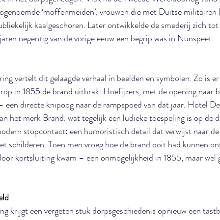
 zogenoemde ‘moffenmeiden’, vrouwen die met Duitse militairen
liekelijk kaalgeschoren. Later ontwikkelde de smederij zich to
e jaren negentig van de vorige eeuw een begrip was in Nunspeet.
g vertelt dit gelaagde verhaal in beelden en symbolen. Zo is er 
arop in 1855 de brand uitbrak. Hoefijzers, met de opening naar 
– een directe knipoog naar de rampspoed van dat jaar. Hotel De
an het merk Brand, wat tegelijk een ludieke toespeling is op de 
modern stopcontact: een humoristisch detail dat verwijst naar de 
het schilderen. Toen men vroeg hoe de brand ooit had kunnen on
door kortsluiting kwam – een onmogelijkheid in 1855, maar wel 
eld
g krijgt een vergeten stuk dorpsgeschiedenis opnieuw een tastba