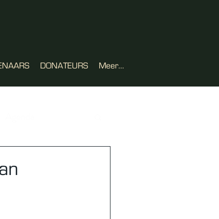
ENAARS
DONATEURS
Meer...
Agenda
van