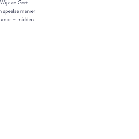
Wijk en Gert 
n speelse manier 
 humor – midden 