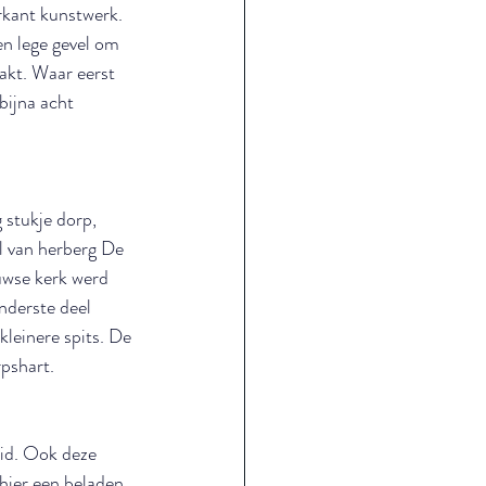
kant kunstwerk. 
en lege gevel om 
akt. Waar eerst 
bijna acht 
 stukje dorp, 
l van herberg De 
uwse kerk werd 
nderste deel 
leinere spits. De 
pshart.
id. Ook deze 
hier een beladen 