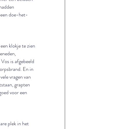
 hadden 
t een doe-het-
een klokje te zien 
beneden, 
 Vos is afgebeeld 
dorpsbrand. En in 
vele vragen van 
tstaan, grapten 
goed voor een 
re plek in het 