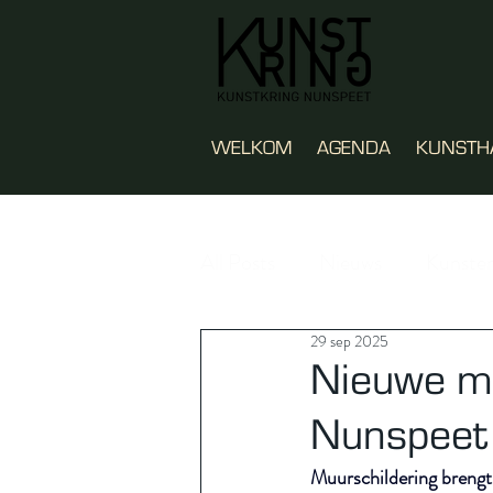
WELKOM
AGENDA
KUNSTH
All Posts
Nieuws
Kunste
29 sep 2025
KunstHalte
Nieuwe mu
Nunspeet
Muurschildering brengt