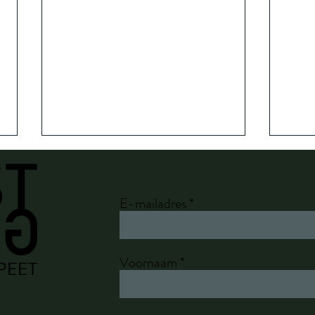
Meld u aan voor onze nieuwsbericht
E-mailadres
Work
Voornaam
Zomermarkten Montmartre
2026 in volle gang!