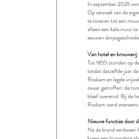
In september 2025 word
Op verzoek van de eigen
te toveren tot een muur
alleen een kale muur te 
eeuwen dorpsgeschiede
Van hotel en brouwerij
Tot 1855 stonden op dez
totdat datzelfde jaar d
Roskam en legde vrijwel
zwaar getroffen: de tore
bleef overeind. Bij de 
Roskam werd eveneens o
Nieuwe functies door de
Na de brand verdween h
kreeg een bijzondere p