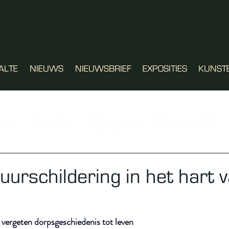
ALTE
NIEUWS
NIEUWSBRIEF
EXPOSITIES
KUNST
naar
Expositie
Kijk mij nou
Nieuwsarchief
urschildering in het hart 
 vergeten dorpsgeschiedenis tot leven