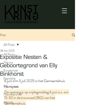
Post
All Posts
28 mei 2025
All Posts
Expositie Nesten &
Nieuws
Geboortegrond van Elly
Kunstenaar
Binkhorst
Expositie
6 juni t/m 3 juli 2025 in het Gemeentehuis 
Nunspeet
Kijk mij nou
De opening is op vrijdagmiddag 6 juni a.s. om 
Nieuwsarchief
15.30 in de trouwzaal (BG) van het 
Agenda
Gemeentehuis.