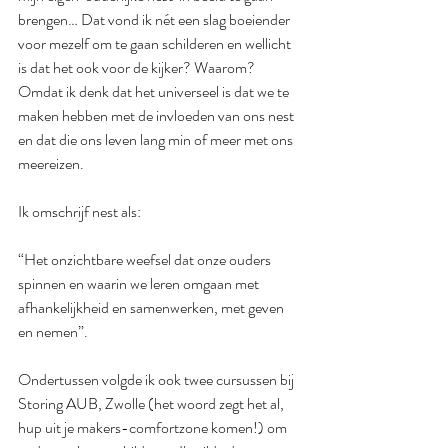
brengen… Dat vond ik nét een slag boeiender 
voor mezelf om te gaan schilderen en wellicht 
is dat het ook voor de kijker? Waarom? 
Omdat ik denk dat het universeel is dat we te 
maken hebben met de invloeden van ons nest 
en dat die ons leven lang min of meer met ons 
meereizen.
Ik omschrijf nest als:
“Het onzichtbare weefsel dat onze ouders 
spinnen en waarin we leren omgaan met 
afhankelijkheid en samenwerken, met geven 
en nemen”.
Ondertussen volgde ik ook twee cursussen bij 
Storing AUB, Zwolle (het woord zegt het al, 
hup uit je makers-comfortzone komen!) om 