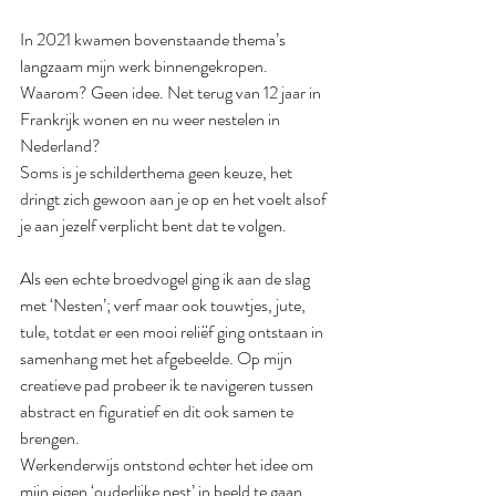
In 2021 kwamen bovenstaande thema’s 
langzaam mijn werk binnengekropen. 
Waarom? Geen idee. Net terug van 12 jaar in 
Frankrijk wonen en nu weer nestelen in 
Nederland?
Soms is je schilderthema geen keuze, het 
dringt zich gewoon aan je op en het voelt alsof 
je aan jezelf verplicht bent dat te volgen.
Als een echte broedvogel ging ik aan de slag 
met ‘Nesten’; verf maar ook touwtjes, jute, 
tule, totdat er een mooi reliëf ging ontstaan in 
samenhang met het afgebeelde. Op mijn 
creatieve pad probeer ik te navigeren tussen 
abstract en figuratief en dit ook samen te 
brengen.
Werkenderwijs ontstond echter het idee om 
mijn eigen ‘ouderlijke nest’ in beeld te gaan 