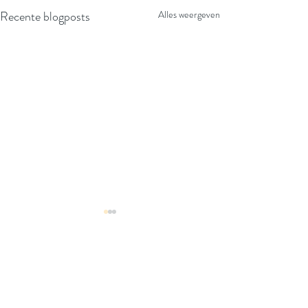
Recente blogposts
Alles weergeven
Expositie in Petit 