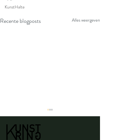
KunstHalte
Recente blogposts
Alles weergeven
Rob Lamper