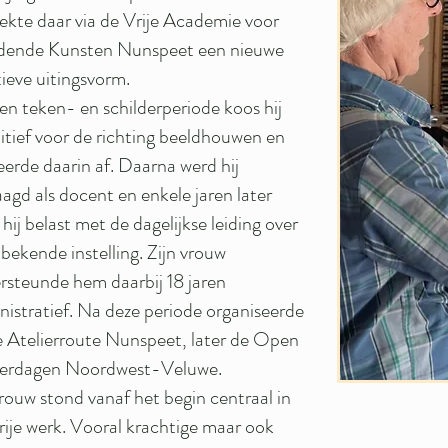
ekte daar via de Vrije Academie voor
dende Kunsten Nunspeet een nieuwe
tieve uitingsvorm.
en teken- en schilderperiode koos hij
nitief voor de richting beeldhouwen en
eerde daarin af. Daarna werd hij
agd als docent en enkele jaren later
hij belast met de dagelijkse leiding over
bekende instelling. Zijn vrouw
rsteunde hem daarbij 18 jaren
nistratief. Na deze periode organiseerde
de Atelierroute Nunspeet, later de Open
ierdagen Noordwest-Veluwe.
rouw stond vanaf het begin centraal in
vrije werk. Vooral krachtige maar ook