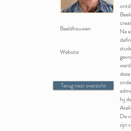
ontd
Beel
crea
Beeldhouwen
Na e
defi
stud
Website
gevra
werd 
deze 
onde
Terug naar overzicht
admi
hij 
Atel
De v
zijn 