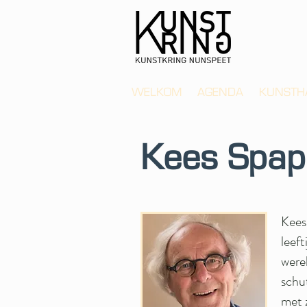
WELKOM
AGENDA
KUNSTH
Kees Spap
Kees
leeft
were
schut
met 