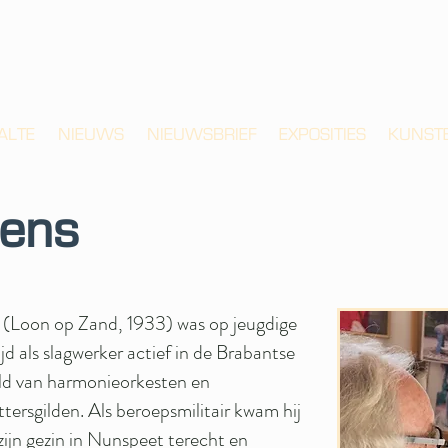
ALTE
NIEUWS
NIEUWSBRIEF
EXPOSITIES
KUNST
ens
 (Loon op Zand, 1933) was op jeugdige
ijd als slagwerker actief in de Brabantse
ld van harmonieorkesten en
tersgilden. Als beroepsmilitair kwam hij
zijn gezin in Nunspeet terecht en