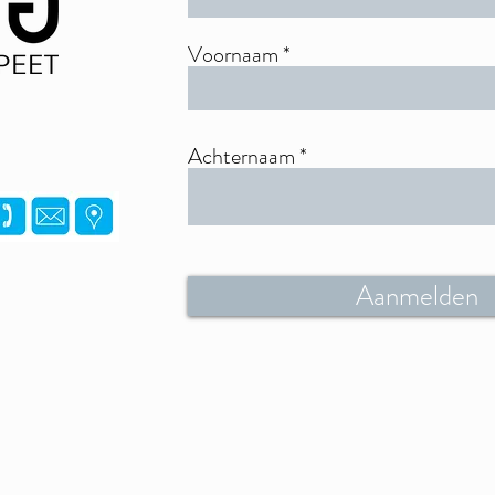
Voornaam
Achternaam
Aanmelden