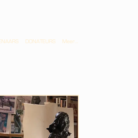
ENAARS
DONATEURS
Meer...