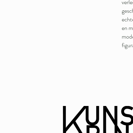
verl
gesc
echte
en m
mode
figur