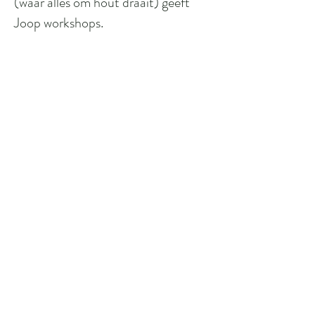
(waar alles om hout draait) geeft
Joop workshops.
Website
Terug naar overzicht
Meld u aan voor onze nieuwsberichten
E-mailadres
Voornaam