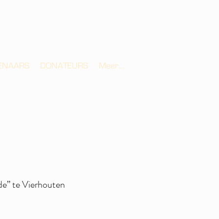
ENAARS
DONATEURS
Meer...
de” te Vierhouten