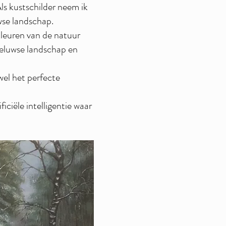
ls kustschilder neem ik
wse landschap.
kleuren van de natuur
 Veluwse landschap en
wel het perfecte
iciële intelligentie waar